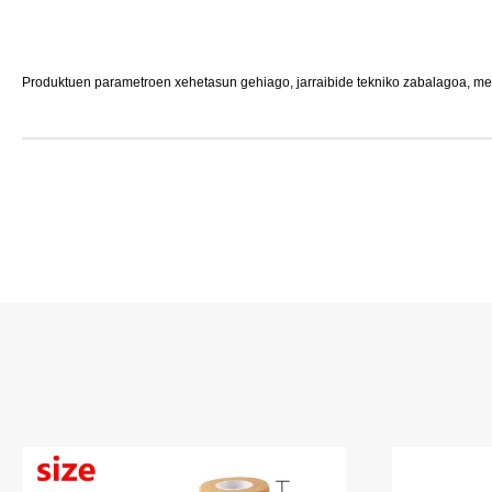
Produktuen parametroen xehetasun gehiago, jarraibide tekniko zabalagoa, me