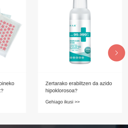

oineko
Zertarako erabiltzen da azido
k?
hipoklorosoa?
Gehiago ikusi >>