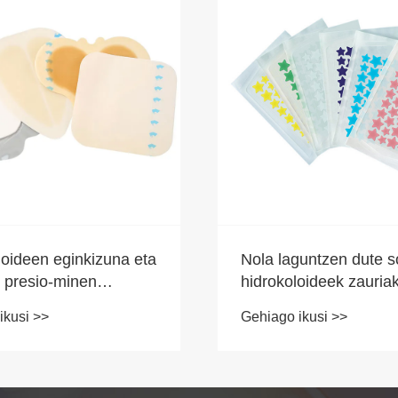
loideen eginkizuna eta
Nola laguntzen dute s
k presio-minen
hidrokoloideek zauria
nduan
ikusi >>
Gehiago ikusi >>