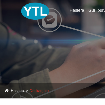
Hasiera
Guri bur
Hasiera
Deskargatu