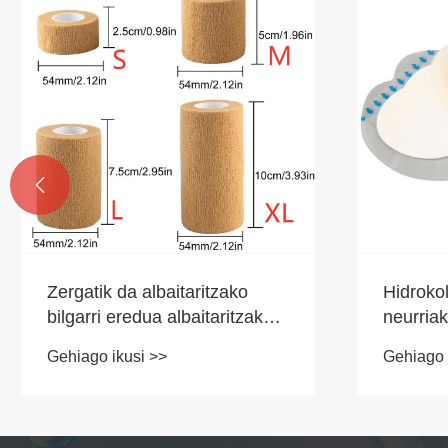

Zergatik da albaitaritzako
Hidroko
bilgarri eredua albaitaritzako
neurria
klinika eta maskota jabeentzat
tratame
Gehiago ikusi >>
Gehiago 
aukeran?