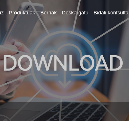
uz
Produktuak
Berriak
Deskargatu
Bidali kontsulta