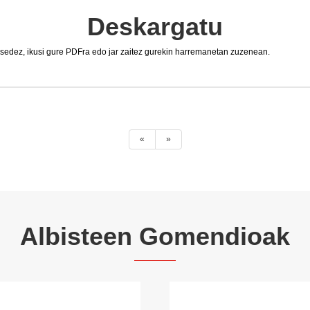
Deskargatu
sedez, ikusi gure PDFra edo jar zaitez gurekin harremanetan zuzenean.
«
»
Albisteen Gomendioak