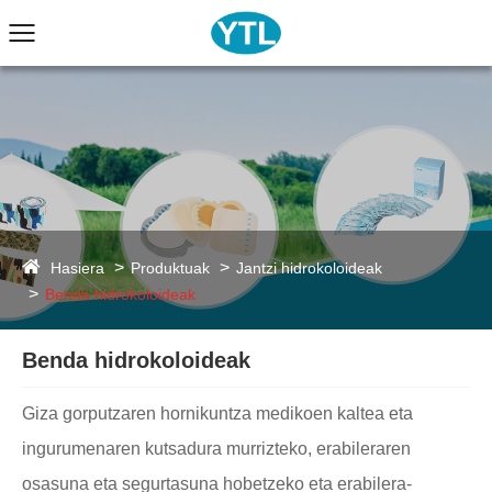
Hasiera
Produktuak
Jantzi hidrokoloideak
Benda hidrokoloideak
Benda hidrokoloideak
Giza gorputzaren hornikuntza medikoen kaltea eta
ingurumenaren kutsadura murrizteko, erabileraren
osasuna eta segurtasuna hobetzeko eta erabilera-