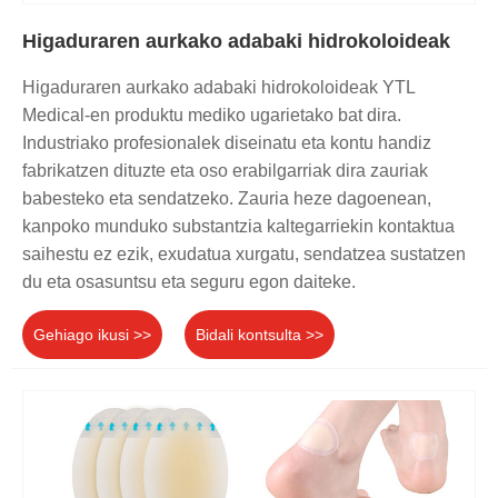
Higaduraren aurkako adabaki hidrokoloideak
Higaduraren aurkako adabaki hidrokoloideak YTL
Medical-en produktu mediko ugarietako bat dira.
Industriako profesionalek diseinatu eta kontu handiz
fabrikatzen dituzte eta oso erabilgarriak dira zauriak
babesteko eta sendatzeko. Zauria heze dagoenean,
kanpoko munduko substantzia kaltegarriekin kontaktua
saihestu ez ezik, exudatua xurgatu, sendatzea sustatzen
du eta osasuntsu eta seguru egon daiteke.
Gehiago ikusi >>
Bidali kontsulta >>