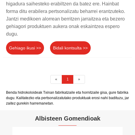
higadura saihesteko erabiltzen da batez ere. Hainbat
forma ditu erabilera pertsonalizatu beharrei erantzuteko.
Jantzi medikoen alorrean berritzen jarraitzea eta bezero
gehiagori produktuen aukera onak eskaintzea espero
dugu.
Gehiago ikusi >>
Bidali kontsulta >>
«
1
»
Benda hidrokoloideak Txinan fabrikatzaile eta hornitzaile gisa, gure fabrika
dugu. Kalitatezko eta pertsonalizatutako produktuak erosi nahi badituzu, jar
zaitez gurekin harremanetan.
Albisteen Gomendioak