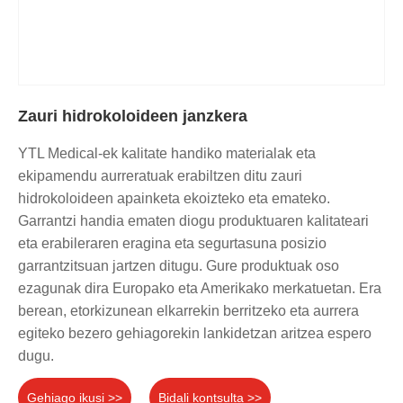
Zauri hidrokoloideen janzkera
YTL Medical-ek kalitate handiko materialak eta
ekipamendu aurreratuak erabiltzen ditu zauri
hidrokoloideen apainketa ekoizteko eta emateko.
Garrantzi handia ematen diogu produktuaren kalitateari
eta erabileraren eragina eta segurtasuna posizio
garrantzitsuan jartzen ditugu. Gure produktuak oso
ezagunak dira Europako eta Amerikako merkatuetan. Era
berean, etorkizunean elkarrekin berritzeko eta aurrera
egiteko bezero gehiagorekin lankidetzan aritzea espero
dugu.
Gehiago ikusi >>
Bidali kontsulta >>