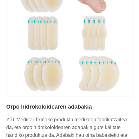
Orpo hidrokoloidearen adabakia
YTL Medical Txinako produktu medikoen fabrikatzailea
da, eta orpo hidrokoloidearen adabakia gure kalitate
handiko produktua da. Adabaki hau oina babesteko eta