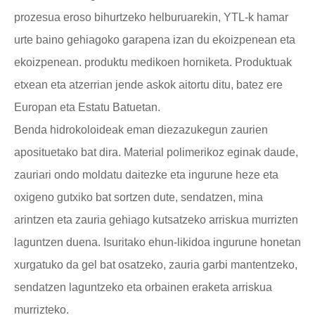
prozesua eroso bihurtzeko helburuarekin, YTL-k hamar
urte baino gehiagoko garapena izan du ekoizpenean eta
ekoizpenean. produktu medikoen horniketa. Produktuak
etxean eta atzerrian jende askok aitortu ditu, batez ere
Europan eta Estatu Batuetan.
Benda hidrokoloideak eman diezazukegun zaurien
aposituetako bat dira. Material polimerikoz eginak daude,
zauriari ondo moldatu daitezke eta ingurune heze eta
oxigeno gutxiko bat sortzen dute, sendatzen, mina
arintzen eta zauria gehiago kutsatzeko arriskua murrizten
laguntzen duena. Isuritako ehun-likidoa ingurune honetan
xurgatuko da gel bat osatzeko, zauria garbi mantentzeko,
sendatzen laguntzeko eta orbainen eraketa arriskua
murrizteko.