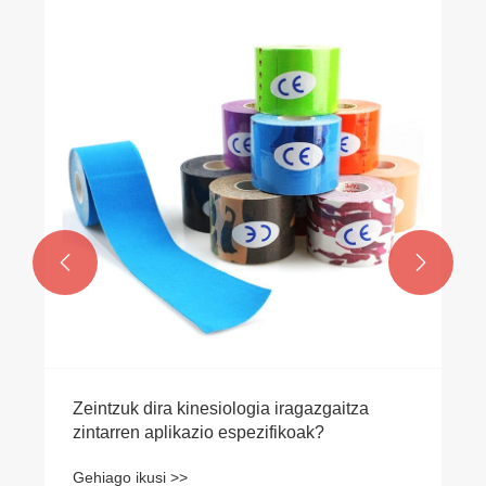


Zeintzuk dira kinesiologia iragazgaitza
zintarren aplikazio espezifikoak?
Gehiago ikusi >>