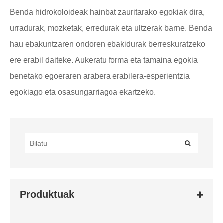
Benda hidrokoloideak hainbat zauritarako egokiak dira,
urradurak, mozketak, erredurak eta ultzerak barne. Benda
hau ebakuntzaren ondoren ebakidurak berreskuratzeko
ere erabil daiteke. Aukeratu forma eta tamaina egokia
benetako egoeraren arabera erabilera-esperientzia
egokiago eta osasungarriagoa ekartzeko.
Produktuak