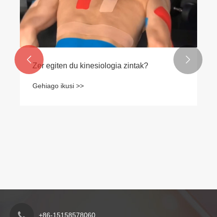


Zer egiten du kinesiologia zintak?
Gehiago ikusi >>
+86-15158578060