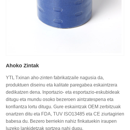
Ahoko Zintak
YTL Txinan aho-zinten fabrikatzaile nagusia da,
produktuen diseinu eta kalitate paregabea eskaintzera
dedikatzen dena. Inportazio- eta esportazio-eskubideak
ditugu eta mundu osoko bezeroen aintzatespena eta
konfiantza lortu ditugu. Gure eskaintzak OEM zerbitzuak
onartzen ditu eta FDA, TUV ISO13485 eta CE ziurtagirien
babesa du. Bezero berriekin nahiz finkatuekin iraupen
luzeko lankidetzak sortzea nahi dugu.