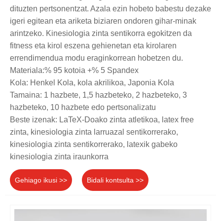
dituzten pertsonentzat. Azala ezin hobeto babestu dezake
igeri egitean eta ariketa biziaren ondoren gihar-minak
arintzeko. Kinesiologia zinta sentikorra egokitzen da
fitness eta kirol eszena gehienetan eta kirolaren
errendimendua modu eraginkorrean hobetzen du.
Materiala:% 95 kotoia +% 5 Spandex
Kola: Henkel Kola, kola akrilikoa, Japonia Kola
Tamaina: 1 hazbete, 1,5 hazbeteko, 2 hazbeteko, 3
hazbeteko, 10 hazbete edo pertsonalizatu
Beste izenak: LaTeX-Doako zinta atletikoa, latex free
zinta, kinesiologia zinta larruazal sentikorrerako,
kinesiologia zinta sentikorrerako, latexik gabeko
kinesiologia zinta iraunkorra
Gehiago ikusi >>
Bidali kontsulta >>