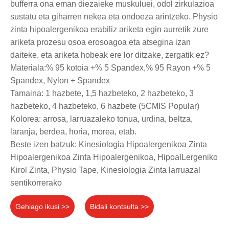
bufferra ona eman diezaieke muskuluei, odol zirkulazioa
sustatu eta giharren nekea eta ondoeza arintzeko. Physio
zinta hipoalergenikoa erabiliz ariketa egin aurretik zure
ariketa prozesu osoa erosoagoa eta atsegina izan
daiteke, eta ariketa hobeak ere lor ditzake, zergatik ez?
Materiala:% 95 kotoia +% 5 Spandex,% 95 Rayon +% 5
Spandex, Nylon + Spandex
Tamaina: 1 hazbete, 1,5 hazbeteko, 2 hazbeteko, 3
hazbeteko, 4 hazbeteko, 6 hazbete (5CMIS Popular)
Kolorea: arrosa, larruazaleko tonua, urdina, beltza,
laranja, berdea, horia, morea, etab.
Beste izen batzuk: Kinesiologia Hipoalergenikoa Zinta
Hipoalergenikoa Zinta Hipoalergenikoa, HipoalLergeniko
Kirol Zinta, Physio Tape, Kinesiologia Zinta larruazal
sentikorrerako
Gehiago ikusi >>
Bidali kontsulta >>