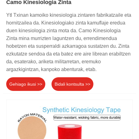
Camo Kinesiologia Zinta
Ytl Txinan kamoiko kinesiologia zintaren fabrikatzaile eta
hornitzailea da. Kinesiologiako zinta kamuflaje eredua
duen kinesiologia zinta mota da. Camo Kinesiologia
Zinta mina murrizten laguntzen du, errendimendua
hobetzen eta susperraldi azkarragoa sustatzen du. Zinta
ezkutatze sendoa da eta batez ere aire librean erabiltzen
da, esaterako, ariketa militarretan, eremuko
argazkigintzan, kanpoko abenturak, etab.
Gehiago ikusi >>
Bidali kontsulta >>