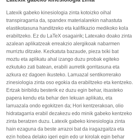
Latexik gabeko kinesiologia zinta kotoizko oihal
transpiragarria da, spandex materialarekin nahastuta
elastikotasuna handitzeko eta kalifikazio medikoko kola
erabiltzeko. Ez du LaTeX osagairik; Latexako doako zinta
azalean aplikatzeak erreakzio alergikoak nabarmen
murriztu ditzake. Kezkatuta bazaude, pieza txiki bat
moztu eta aplikatu ahal izango duzu probak egiteko
ezkutuko zati batean, erabili aurretik gorritasuna eta
azkura ez dagoen ikusteko. Larruazal sentikorrerako
zinesiologia zinta oso egokia da erabiltzeko eta kentzeko.
Ertzak biribildu besterik ez duzu egin behar, itsasteko
papera kendu eta behar den lekuan aplikatu, eta
larruazala ondo egokitzen da; Hori kentzerakoan, olio
hidratagarria erabil dezakezu edo minik gabeko kentzeko
zinta beratzen duzu. Latexik gabeko kinesiologia zinta
hain ezaguna da beste arrazoi bat da iragazgaitza eta
ezin hobea delako igeri egin edo ur kirolak egin behar