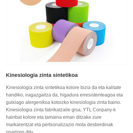
Kinesiologia zinta sintetikoa
Kinesiologia zinta sintetikoa kolore bizia da eta kalitate
handiko, iragazgaitza da, higadura erresistenteagoa eta
gutxiago alergenikoa kotoizko kinesiologia zinta baino.
Kinesiologia zinta fabrikatzaile gisa, YTL Conpany-k
hainbat kolore eta tamaina eman ditzake zure
markarentzat eta pertsonalizazio mota desberdinak
onartzen ditu.