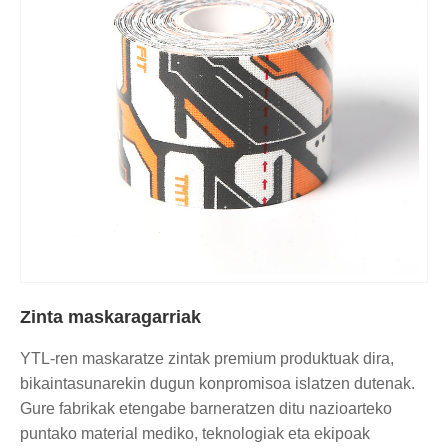
Zinta maskaragarriak
YTL-ren maskaratze zintak premium produktuak dira,
bikaintasunarekin dugun konpromisoa islatzen dutenak.
Gure fabrikak etengabe barneratzen ditu nazioarteko
puntako material mediko, teknologiak eta ekipoak