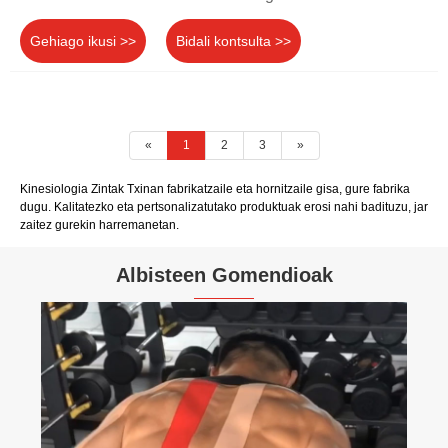
Gehiago ikusi >>
Bidali kontsulta >>
«
1
2
3
»
Kinesiologia Zintak Txinan fabrikatzaile eta hornitzaile gisa, gure fabrika
dugu. Kalitatezko eta pertsonalizatutako produktuak erosi nahi badituzu, jar
zaitez gurekin harremanetan.
Albisteen Gomendioak