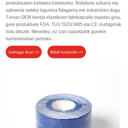
produktuaren kalitatea hobetzeko. Bidalketa azkarra eta
salmenta osteko laguntza fidagarria ere eskaintzen dugu.
Txinan OEM benda elastikoen fabrikatzaile ospetsu gisa,
gure produktuek FDA, TUV ISO13485 eta CE ziurtagiriak
lortu dituzte. Mesedez, ez izan zalantzarik gurekin
harremanetan jartzeko.
Gehiago ikusi >>
Bidali kontsulta >>