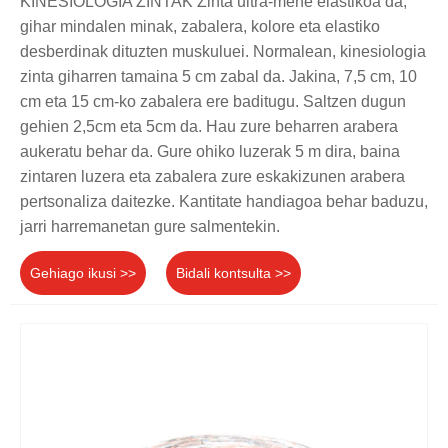
KINESIOLOGIA ZINTAK Zinta ultra-mehe elastikoa da,
gihar mindalen minak, zabalera, kolore eta elastiko
desberdinak dituzten muskuluei. Normalean, kinesiologia
zinta giharren tamaina 5 cm zabal da. Jakina, 7,5 cm, 10
cm eta 15 cm-ko zabalera ere baditugu. Saltzen dugun
gehien 2,5cm eta 5cm da. Hau zure beharren arabera
aukeratu behar da. Gure ohiko luzerak 5 m dira, baina
zintaren luzera eta zabalera zure eskakizunen arabera
pertsonaliza daitezke. Kantitate handiagoa behar baduzu,
jarri harremanetan gure salmentekin.
Gehiago ikusi >>
Bidali kontsulta >>