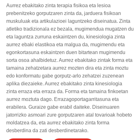
Aurrez ebakitako zinta terapia fisikoa eta lesioa
prebenitzeko gorputzaren zinta da, jarduera fisikoan
muskuluak eta artikulazioei laguntzeko diseinatua. Zinta
atletiko tradizionala ez bezala, mugimendua mugatzen du
eta laguntza zurruna eskaintzen du, kinesiologia zinta
aurrez ebaki elastikoa eta malgua da, mugimendu eta
egonkortasuna eskaintzen duen bitartean mugimendu
sorta osoa ahalbidetuz. Aurrez ebakitako zintak forma eta
tamaina zehatzetara aurrez mozten dira eta zinta moztu
edo konformatu gabe gorputz-arlo zehatzei zuzenean
aplika diezaieke. Aurrez ebakitako zinta kinesiologia
zinta erraza eta erraza da. Forma eta tamaina finkoetan
aurrez moztuta dago. Errazagoportagarritasuna eta
erabilera. Guraize gabe erabil daiteke. Diseinuaren
jatorrizko asmoari zure gorputzaren atal tovarioak hobeto
moldatzea da, eta aurrez ebakitako zinta forma
desberdina da zati desberdinetarako.