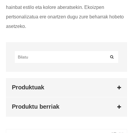
hainbat estilo eta kolore aberatsekin. Ekoizpen
pertsonalizatua ere onartzen dugu zure beharrak hobeto
asetzeko.
Produktuak
Produktu berriak