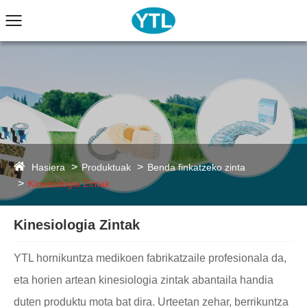
Hasiera
Produktuak
Benda finkatzeko zinta
Kinesiologia Zintak
Kinesiologia Zintak
YTL hornikuntza medikoen fabrikatzaile profesionala da,
eta horien artean kinesiologia zintak abantaila handia
duten produktu mota bat dira. Urteetan zehar, berrikuntza