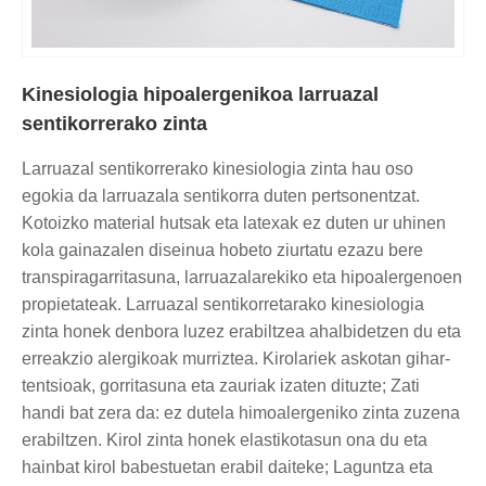
Kinesiologia hipoalergenikoa larruazal
sentikorrerako zinta
Larruazal sentikorrerako kinesiologia zinta hau oso
egokia da larruazala sentikorra duten pertsonentzat.
Kotoizko material hutsak eta latexak ez duten ur uhinen
kola gainazalen diseinua hobeto ziurtatu ezazu bere
transpiragarritasuna, larruazalarekiko eta hipoalergenoen
propietateak. Larruazal sentikorretarako kinesiologia
zinta honek denbora luzez erabiltzea ahalbidetzen du eta
erreakzio alergikoak murriztea. Kirolariek askotan gihar-
tentsioak, gorritasuna eta zauriak izaten dituzte; Zati
handi bat zera da: ez dutela himoalergeniko zinta zuzena
erabiltzen. Kirol zinta honek elastikotasun ona du eta
hainbat kirol babestuetan erabil daiteke; Laguntza eta