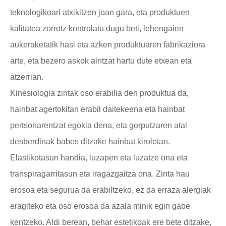
teknologikoari atxikitzen joan gara, eta produktuen
kalitatea zorrotz kontrolatu dugu beti, lehengaien
aukeraketatik hasi eta azken produktuaren fabrikaziora
arte, eta bezero askok aintzat hartu dute etxean eta
atzerrian.
Kinesiologia zintak oso erabilia den produktua da,
hainbat agertokitan erabil daitekeena eta hainbat
pertsonarentzat egokia dena, eta gorputzaren atal
desberdinak babes ditzake hainbat kiroletan.
Elastikotasun handia, luzapen eta luzatze ona eta
transpiragarritasun eta iragazgaitza ona. Zinta hau
erosoa eta segurua da erabiltzeko, ez da erraza alergiak
eragiteko eta oso erosoa da azala minik egin gabe
kentzeko. Aldi berean, behar estetikoak ere bete ditzake,