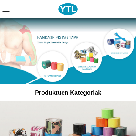
Produktuen Kategoriak