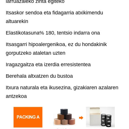
larruazaleko zinta egiteko
Itsaskor sendoa eta fidagarria atxikimendu
altuarekin
Elastikotasuna% 180, tentsio indarra ona
Itsasgarri hipoalergenikoa, ez du hondakinik
gorputzeko ataletan uzten
Iragazgaitza eta izerdia erresistentea
Berehala altxatzen du bustoa
Itxura naturala eta ikusezina, gizakiaren azalaren
antzekoa