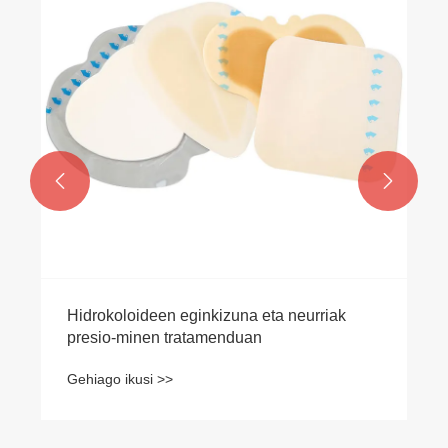


Hidrokoloideen eginkizuna eta neurriak
presio-minen tratamenduan
Gehiago ikusi >>