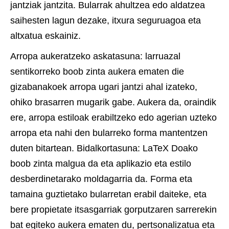
jantziak jantzita. Bularrak ahultzea edo aldatzea
saihesten lagun dezake, itxura seguruagoa eta
altxatua eskainiz.
Arropa aukeratzeko askatasuna: larruazal
sentikorreko boob zinta aukera ematen die
gizabanakoek arropa ugari jantzi ahal izateko,
ohiko brasarren mugarik gabe. Aukera da, oraindik
ere, arropa estiloak erabiltzeko edo agerian uzteko
arropa eta nahi den bularreko forma mantentzen
duten bitartean. Bidalkortasuna: LaTeX Doako
boob zinta malgua da eta aplikazio eta estilo
desberdinetarako moldagarria da. Forma eta
tamaina guztietako bularretan erabil daiteke, eta
bere propietate itsasgarriak gorputzaren sarrerekin
bat egiteko aukera ematen du, pertsonalizatua eta