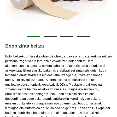
Boob zinta beltza
Botoi beltzeko zinta eskaintzen da ohiko, eroso eta larruazalarekiko soluzio
pertsonalizagarria eta larruazala eskaintzen dutenentzat. Bere
aldakortasun eta tamaina aukera zabalak aukera irisgarria bihurtzen du
askorentzat. Ehun elastiko bakarrak erabiltzaileei zinta nahi duten kopa
tamainari erraz moztu eta moldatu ahal izango die, itxura ezin hobea
aurkitzeko kezkak ezabatuz. Aukera bikaina da bustitako tamaina
guztietako pertsonentzat, kopa batetik DDra. Prestazio praktikoez gain,
zintaren kolore beltzak estetika dotore eta ilunagoa eskaintzen du,
erabiltzaile batzuek nahiago zutela. Boob beltzeko zinta kolore
desberdinetan dago eskuragarri, jantziarekin koordinatzeko aukera
ematen du. Estetika ilunagoa nahiago dutenentzat, boob zinta tanak
kirolagoa eta funtsezkoa da, ohiko edo beige bras. Kopa edo DD kopa bat
baduzu, boob zinta hau hainbat tamainatan dator guztiei egokitzeko.