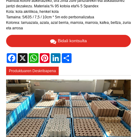
Hainbat kolore aukeratzeko, bra zinta zure jantziarekin eta askatasunez
jantzi dezakezu. Materiala:% 95 kotoia eta% 5 Spandex
Kola: kola akrilikoa, henkel kola
Tamaina: 5/635 / 7,5 / 10cm * 5m edo pertsonalizatua
Kolorea: larruazala, azala, azal berria, marroia, marroia, kafea, beltza, zuria
eta arrosa
Bidali kontsulta
Facebook
X
WhatsApp
Pinterest
LinkedIn
Share
Produktuaren Deskribapena