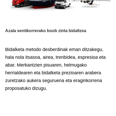
Azala sentikorrerako boob zinta bidaltzea
Bidalketa metodo desberdinak eman ditzakegu,
hala nola itsasoa, airea, trenbidea, espresioa eta
abar. Merkantzien pisuaren, helmugako
herrialdearen eta bidalketa prezioaren arabera
zuretzako aukera seguruena eta eraginkorrena
proposatuko dizugu.