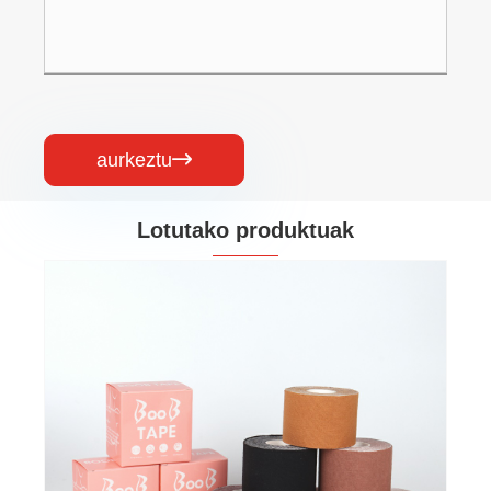
aurkeztu

Lotutako produktuak