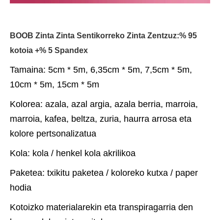
BOOB Zinta Zinta Sentikorreko Zinta Zentzuz:% 95
kotoia +% 5 Spandex
Tamaina: 5cm * 5m, 6,35cm * 5m, 7,5cm * 5m,
10cm * 5m, 15cm * 5m
Kolorea: azala, azal argia, azala berria, marroia,
marroia, kafea, beltza, zuria, haurra arrosa eta
kolore pertsonalizatua
Kola: kola / henkel kola akrilikoa
Paketea: txikitu paketea / koloreko kutxa / paper
hodia
Kotoizko materialarekin eta transpiragarria den