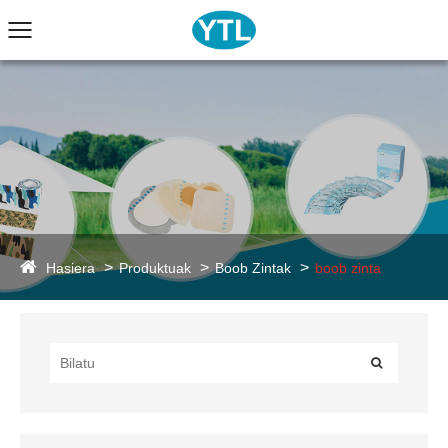
Hasiera
Produktuak
Boob Zintak
boob zinta