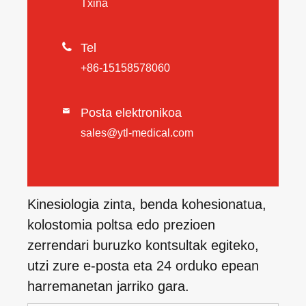
Txina

Tel
+86-15158578060
Posta elektronikoa

sales@ytl-medical.com
Kinesiologia zinta, benda kohesionatua,
kolostomia poltsa edo prezioen
zerrendari buruzko kontsultak egiteko,
utzi zure e-posta eta 24 orduko epean
harremanetan jarriko gara.