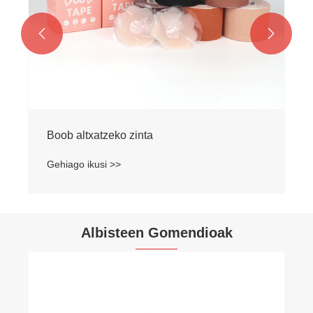


Boob altxatzeko zinta
Gehiago ikusi >>
Albisteen Gomendioak