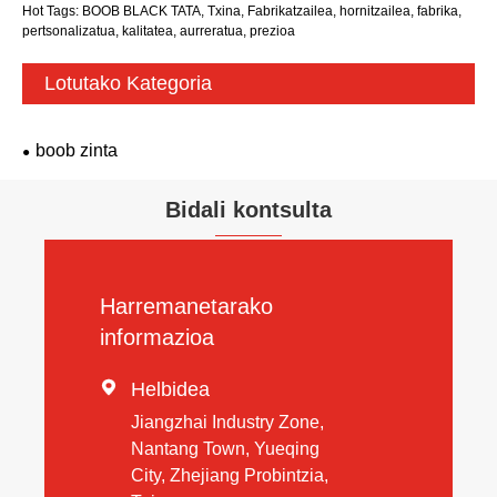
Hot Tags: BOOB BLACK TATA, Txina, Fabrikatzailea, hornitzailea, fabrika,
pertsonalizatua, kalitatea, aurreratua, prezioa
Lotutako Kategoria
boob zinta
Bidali kontsulta
Harremanetarako
informazioa

Helbidea
Jiangzhai Industry Zone,
Nantang Town, Yueqing
City, Zhejiang Probintzia,