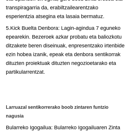
transpiragarria da, erabiltzailearentzako
esperientzia atsegina eta lasaia bermatuz.
5.Kick Buelta Denbora: Lagin-agindua 7 eguneko
epearekin. Bezeroek azkar probatu eta baliozkotu
ditzakete beren diseinuak, enpresentzako irtenbide
ezin hobea izanik, epeak eta denbora sentikorrak
dituzten proiektuak dituzten negozioetarako eta
partikularrentzat.
Larruazal sentikorrerako boob zintaren funtzio
nagusia
Bularreko Igogailua: Bularreko Igogailuaren Zinta