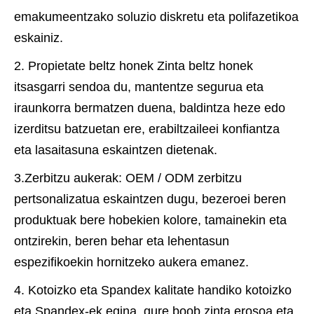
emakumeentzako soluzio diskretu eta polifazetikoa
eskainiz.
2. Propietate beltz honek Zinta beltz honek
itsasgarri sendoa du, mantentze segurua eta
iraunkorra bermatzen duena, baldintza heze edo
izerditsu batzuetan ere, erabiltzaileei konfiantza
eta lasaitasuna eskaintzen dietenak.
3.Zerbitzu aukerak: OEM / ODM zerbitzu
pertsonalizatua eskaintzen dugu, bezeroei beren
produktuak bere hobekien kolore, tamainekin eta
ontzirekin, beren behar eta lehentasun
espezifikoekin hornitzeko aukera emanez.
4. Kotoizko eta Spandex kalitate handiko kotoizko
eta Spandex-ek egina, gure boob zinta erosoa eta