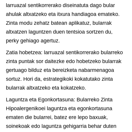
larruazal sentikorrerako diseinatuta dago bular
ahulak altxatzeko eta itxura handiagoa emateko.
Zinta modu zehatz batean aplikatuz, bularrak
altxatzen laguntzen duen tentsioa sortzen du,
perky gehiago agertuz.
Zatia hobetzea: larruazal sentikorrerako bularreko
zinta puntak sor daitezke edo hobetzeko bularrak
gertuago bilduz eta bereizketa nabarmenagoa
sortuz. Hori da, estrategikoki kokatutako zinta
bularrak altxatzeko eta kokatzeko.
Laguntza eta Egonkortasuna: Bularreko Zinta
Hipoalergenikoei laguntza eta egonkortasuna
ematen die bularrei, batez ere lepo baxuak,
soinekoak edo laguntza gehigarria behar duten