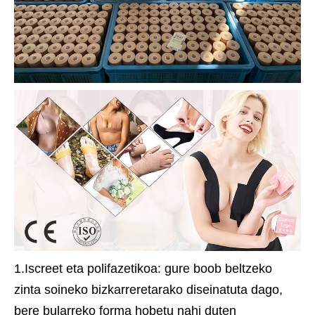
1.Iscreet eta polifazetikoa: gure boob beltzeko
zinta soineko bizkarreretarako diseinatuta dago,
bere bularreko forma hobetu nahi duten