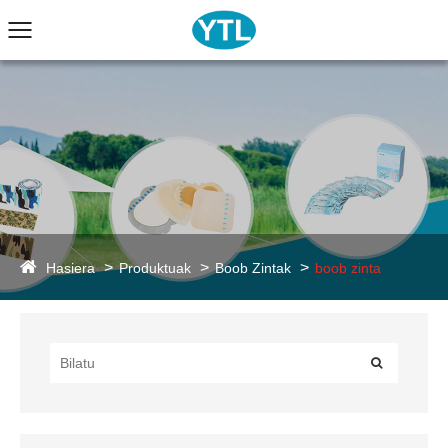
Hasiera
Produktuak
Boob Zintak
boob zinta