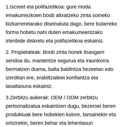
1.Iscreet eta polifazetikoa: gure moda
emakumezkoen boob altxatzeko zinta soineko
bizkarreretarako diseinatuta dago, bere bularreko
forma hobetu nahi duten emakumeentzako
irtenbide diskretu eta polifazetikoa eskainiz.
2. Propietateak: Boob zinta honek itsasgarri
sendoa du, mantentze segurua eta iraunkorra
bermatzen duena, baita baldintza hezeetan edo
izerditan ere, erabiltzaileei konfiantza eta
lasaitasuna eskainiz.
3.Zerbitzu aukerak: OEM / ODM zerbitzu
pertsonalizatua eskaintzen dugu, bezeroei beren
produktuak bere hobekien kolore, tamainekin eta
ontzirekin, beren behar eta lehentasun