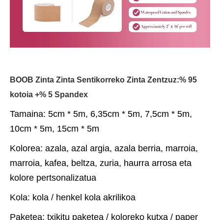
BOOB Zinta Zinta Sentikorreko Zinta Zentzuz:% 95
kotoia +% 5 Spandex
Tamaina: 5cm * 5m, 6,35cm * 5m, 7,5cm * 5m,
10cm * 5m, 15cm * 5m
Kolorea: azala, azal argia, azala berria, marroia,
marroia, kafea, beltza, zuria, haurra arrosa eta
kolore pertsonalizatua
Kola: kola / henkel kola akrilikoa
Paketea: txikitu paketea / koloreko kutxa / paper