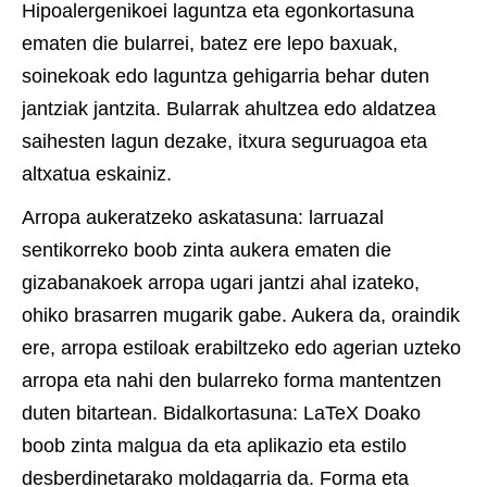
Hipoalergenikoei laguntza eta egonkortasuna
ematen die bularrei, batez ere lepo baxuak,
soinekoak edo laguntza gehigarria behar duten
jantziak jantzita. Bularrak ahultzea edo aldatzea
saihesten lagun dezake, itxura seguruagoa eta
altxatua eskainiz.
Arropa aukeratzeko askatasuna: larruazal
sentikorreko boob zinta aukera ematen die
gizabanakoek arropa ugari jantzi ahal izateko,
ohiko brasarren mugarik gabe. Aukera da, oraindik
ere, arropa estiloak erabiltzeko edo agerian uzteko
arropa eta nahi den bularreko forma mantentzen
duten bitartean. Bidalkortasuna: LaTeX Doako
boob zinta malgua da eta aplikazio eta estilo
desberdinetarako moldagarria da. Forma eta