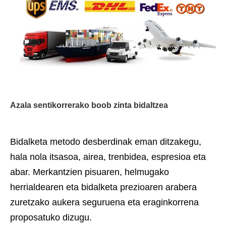
Azala sentikorrerako boob zinta bidaltzea
Bidalketa metodo desberdinak eman ditzakegu,
hala nola itsasoa, airea, trenbidea, espresioa eta
abar. Merkantzien pisuaren, helmugako
herrialdearen eta bidalketa prezioaren arabera
zuretzako aukera seguruena eta eraginkorrena
proposatuko dizugu.