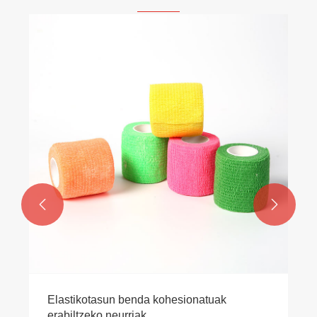


Elastikotasun benda kohesionatuak
erabiltzeko neurriak