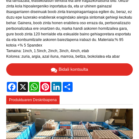
eta larruazala, elastikotasun sendoa eta aire iragazkortasuna ditu. Giltza-
zinta kola hipoalergeniko inportatua da, eta ur uhinen gainazal
itsasgarriaren diseinuak boob zinta transpiragarriagoa egiten du, beraz, ez
duzu epe luzerako erabilerak eragindako alergia sintomak gehiegi kezkatu
behar. Gainera, boob zinta honen erabilera oso erraza da, pertsonalizazio
pertsonalizatua ere onartzen du, marka handi askoren hornitzailea gara,
gure boob zinta 120 herrialde eta eskualde baino gehiagoretara esportatu
da eta kontsumitzaile askoren baieztapena irabazi du. Materiala:% 95
kotoia +% 5 Spandex
Tamaina: 1inch, 1.5inch, 2inch, 3inch, 4inch, etab
Kolorea: zuria, argia, azal iluna, marroia, beltza, txokolatea eta abar
Bidali kontsulta
Facebook
X
WhatsApp
Pinterest
LinkedIn
Share
Produktuaren Deskribapena