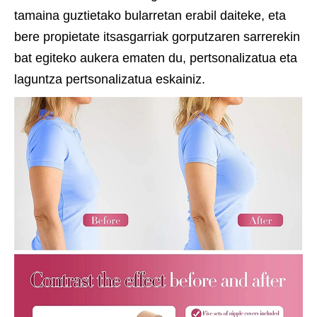
tamaina guztietako bularretan erabil daiteke, eta
bere propietate itsasgarriak gorputzaren sarrerekin
bat egiteko aukera ematen du, pertsonalizatua eta
laguntza pertsonalizatua eskainiz.