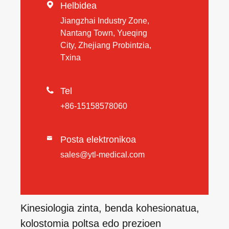

Helbidea
Jiangzhai Industry Zone,
Nantang Town, Yueqing
City, Zhejiang Probintzia,
Txina

Tel
+86-15158578060
Posta elektronikoa

sales@ytl-medical.com
Kinesiologia zinta, benda kohesionatua,
kolostomia poltsa edo prezioen