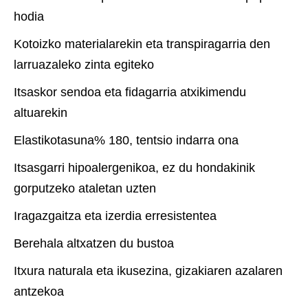
hodia
Kotoizko materialarekin eta transpiragarria den
larruazaleko zinta egiteko
Itsaskor sendoa eta fidagarria atxikimendu
altuarekin
Elastikotasuna% 180, tentsio indarra ona
Itsasgarri hipoalergenikoa, ez du hondakinik
gorputzeko ataletan uzten
Iragazgaitza eta izerdia erresistentea
Berehala altxatzen du bustoa
Itxura naturala eta ikusezina, gizakiaren azalaren
antzekoa