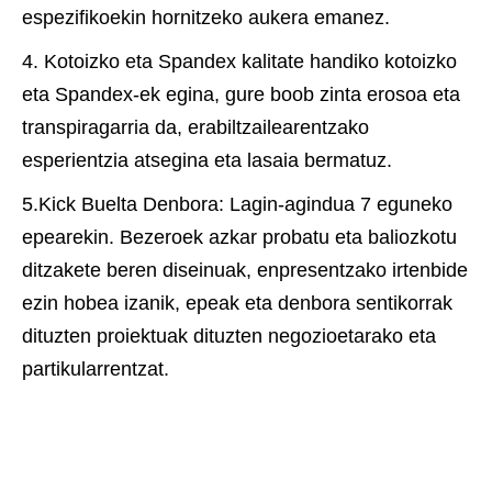
espezifikoekin hornitzeko aukera emanez.
4. Kotoizko eta Spandex kalitate handiko kotoizko
eta Spandex-ek egina, gure boob zinta erosoa eta
transpiragarria da, erabiltzailearentzako
esperientzia atsegina eta lasaia bermatuz.
5.Kick Buelta Denbora: Lagin-agindua 7 eguneko
epearekin. Bezeroek azkar probatu eta baliozkotu
ditzakete beren diseinuak, enpresentzako irtenbide
ezin hobea izanik, epeak eta denbora sentikorrak
dituzten proiektuak dituzten negozioetarako eta
partikularrentzat.