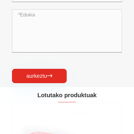
aurkeztu

Lotutako produktuak