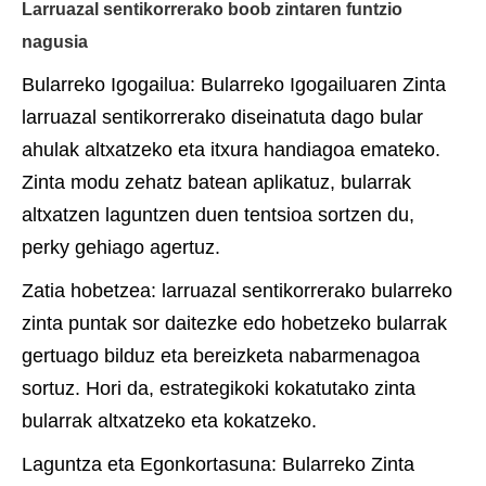
Larruazal sentikorrerako boob zintaren funtzio
nagusia
Bularreko Igogailua: Bularreko Igogailuaren Zinta
larruazal sentikorrerako diseinatuta dago bular
ahulak altxatzeko eta itxura handiagoa emateko.
Zinta modu zehatz batean aplikatuz, bularrak
altxatzen laguntzen duen tentsioa sortzen du,
perky gehiago agertuz.
Zatia hobetzea: larruazal sentikorrerako bularreko
zinta puntak sor daitezke edo hobetzeko bularrak
gertuago bilduz eta bereizketa nabarmenagoa
sortuz. Hori da, estrategikoki kokatutako zinta
bularrak altxatzeko eta kokatzeko.
Laguntza eta Egonkortasuna: Bularreko Zinta