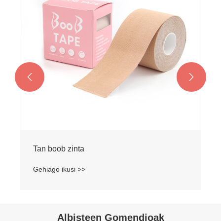


Tan boob zinta
Gehiago ikusi >>
Albisteen Gomendioak