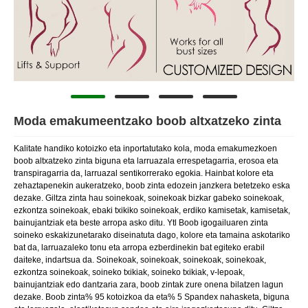
Moda emakumeentzako boob altxatzeko zinta
Kalitate handiko kotoizko eta inportatutako kola, moda emakumezkoen
boob altxatzeko zinta biguna eta larruazala errespetagarria, erosoa eta
transpiragarria da, larruazal sentikorrerako egokia. Hainbat kolore eta
zehaztapenekin aukeratzeko, boob zinta edozein janzkera betetzeko eska
dezake. Giltza zinta hau soinekoak, soinekoak bizkar gabeko soinekoak,
ezkontza soinekoak, ebaki txikiko soinekoak, erdiko kamisetak, kamisetak,
bainujantziak eta beste arropa asko ditu. Ytl Boob igogailuaren zinta
soineko eskakizunetarako diseinatuta dago, kolore eta tamaina askotariko
bat da, larruazaleko tonu eta arropa ezberdinekin bat egiteko erabil
daiteke, indartsua da. Soinekoak, soinekoak, soinekoak, soinekoak,
ezkontza soinekoak, soineko txikiak, soineko txikiak, v-lepoak,
bainujantziak edo dantzaria zara, boob zintak zure onena bilatzen lagun
dezake. Boob zinta% 95 kotoizkoa da eta% 5 Spandex nahasketa, biguna