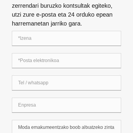
zerrendari buruzko kontsultak egiteko,
utzi zure e-posta eta 24 orduko epean
harremanetan jarriko gara.