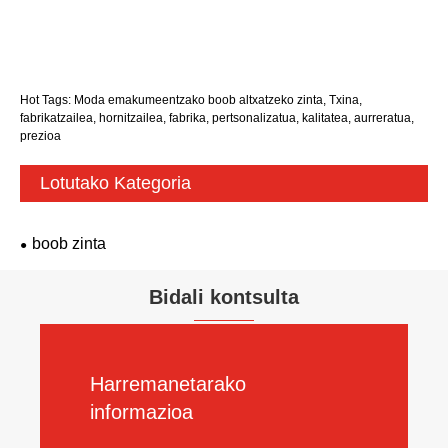
Hot Tags: Moda emakumeentzako boob altxatzeko zinta, Txina,
fabrikatzailea, hornitzailea, fabrika, pertsonalizatua, kalitatea, aurreratua,
prezioa
Lotutako Kategoria
boob zinta
Bidali kontsulta
Harremanetarako
informazioa