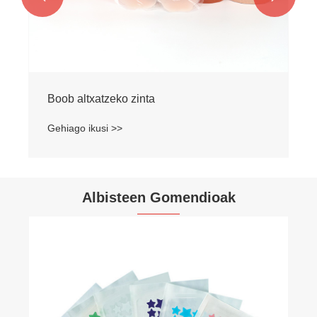
Albisteen Gomendioak
Zergatik da albaitaritzako bilgarri eredua
albaitaritzako klinika eta maskota jabeentzat
aukeran?
Gehiago ikusi >>