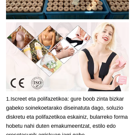
1.Iscreet eta polifazetikoa: gure boob zinta bizkar
gabeko soinekoetarako diseinatuta dago, soluzio
diskretu eta polifazetikoa eskainiz, bularreko forma
hobetu nahi duten emakumeentzat, estilo edo
erosotasunik arriskuan jarri gabe.