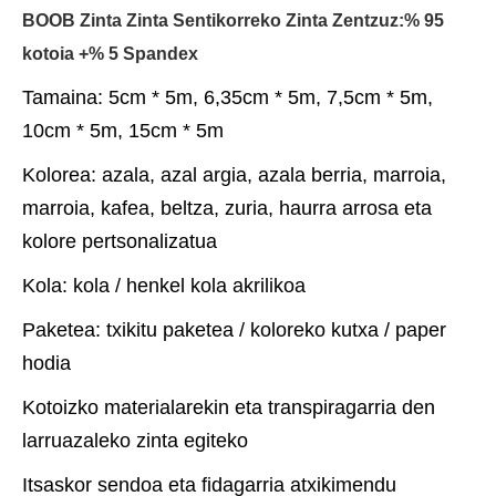
BOOB Zinta Zinta Sentikorreko Zinta Zentzuz:% 95
kotoia +% 5 Spandex
Tamaina: 5cm * 5m, 6,35cm * 5m, 7,5cm * 5m,
10cm * 5m, 15cm * 5m
Kolorea: azala, azal argia, azala berria, marroia,
marroia, kafea, beltza, zuria, haurra arrosa eta
kolore pertsonalizatua
Kola: kola / henkel kola akrilikoa
Paketea: txikitu paketea / koloreko kutxa / paper
hodia
Kotoizko materialarekin eta transpiragarria den
larruazaleko zinta egiteko
Itsaskor sendoa eta fidagarria atxikimendu