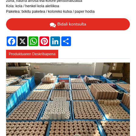
zuria, haurra arrosa eta kolore pertsonalizatua
Kola: kola / henkel kola akrilikoa
Paketea: txikitu paketea / koloreko kutxa / paper hodia
Bidali kontsulta
Facebook
X
WhatsApp
Pinterest
LinkedIn
Share
Produktuaren Deskribapena