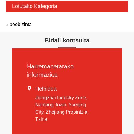
Lotutako Kategoria
boob zinta
Bidali kontsulta
Harremanetarako
informazioa

Helbidea
Jiangzhai Industry Zone,
Nantang Town, Yueqing
City, Zhejiang Probintzia,
Txina