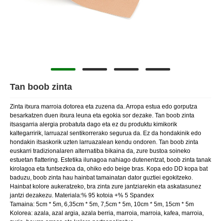
Tan boob zinta
Zinta itxura marroia dotorea eta zuzena da. Arropa estua edo gorputza
besarkatzen duen itxura leuna eta egokia sor dezake. Tan boob zinta
itsasgarria alergia probatuta dago eta ez du produktu kimikorik
kaltegarririk, larruazal sentikorrerako segurua da. Ez da hondakinik edo
hondakin itsaskorik uzten larruazalean kendu ondoren. Tan boob zinta
euskarri tradizionalaren alternatiba bikaina da, zure bustoa soineko
estuetan flattering. Estetika ilunagoa nahiago dutenentzat, boob zinta tanak
kirolagoa eta funtsezkoa da, ohiko edo beige bras. Kopa edo DD kopa bat
baduzu, boob zinta hau hainbat tamainatan dator guztiei egokitzeko.
Hainbat kolore aukeratzeko, bra zinta zure jantziarekin eta askatasunez
jantzi dezakezu. Materiala:% 95 kotoia +% 5 Spandex
Tamaina: 5cm * 5m, 6,35cm * 5m, 7,5cm * 5m, 10cm * 5m, 15cm * 5m
Kolorea: azala, azal argia, azala berria, marroia, marroia, kafea, marroia,