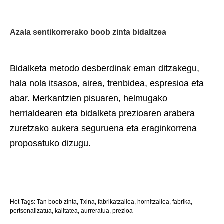
Azala sentikorrerako boob zinta bidaltzea
Bidalketa metodo desberdinak eman ditzakegu,
hala nola itsasoa, airea, trenbidea, espresioa eta
abar. Merkantzien pisuaren, helmugako
herrialdearen eta bidalketa prezioaren arabera
zuretzako aukera seguruena eta eraginkorrena
proposatuko dizugu.
Hot Tags: Tan boob zinta, Txina, fabrikatzailea, hornitzailea, fabrika,
pertsonalizatua, kalitatea, aurreratua, prezioa