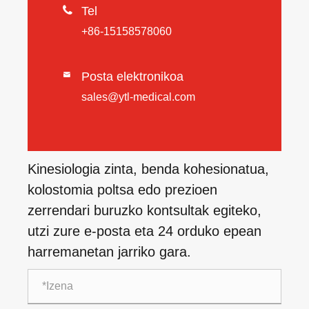

Tel
+86-15158578060
Posta elektronikoa

sales@ytl-medical.com
Kinesiologia zinta, benda kohesionatua,
kolostomia poltsa edo prezioen
zerrendari buruzko kontsultak egiteko,
utzi zure e-posta eta 24 orduko epean
harremanetan jarriko gara.