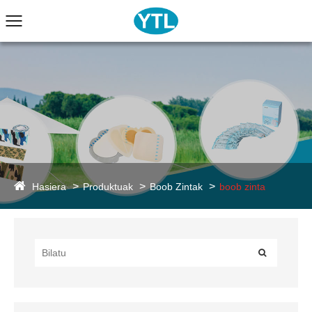
Hasiera
Produktuak
Boob Zintak
boob zinta