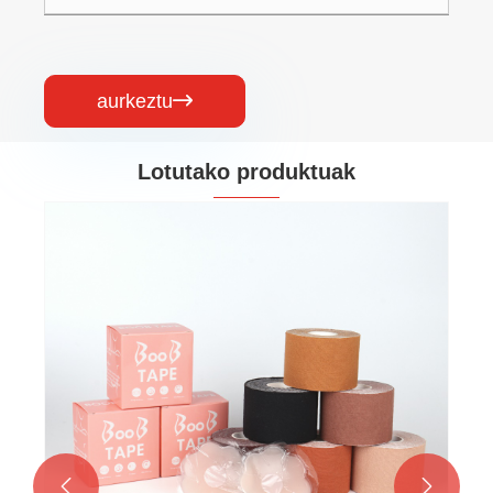
aurkeztu

Lotutako produktuak
Boob zinta beltza
Gehiago ikusi >>

