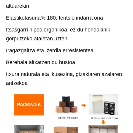
altuarekin
Elastikotasuna% 180, tentsio indarra ona
Itsasgarri hipoalergenikoa, ez du hondakinik
gorputzeko ataletan uzten
Iragazgaitza eta izerdia erresistentea
Berehala altxatzen du bustoa
Itxura naturala eta ikusezina, gizakiaren azalaren
antzekoa