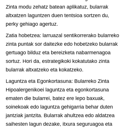
Zinta modu zehatz batean aplikatuz, bularrak
altxatzen laguntzen duen tentsioa sortzen du,
perky gehiago agertuz.
Zatia hobetzea: larruazal sentikorrerako bularreko
zinta puntak sor daitezke edo hobetzeko bularrak
gertuago bilduz eta bereizketa nabarmenagoa
sortuz. Hori da, estrategikoki kokatutako zinta
bularrak altxatzeko eta kokatzeko.
Laguntza eta Egonkortasuna: Bularreko Zinta
Hipoalergenikoei laguntza eta egonkortasuna
ematen die bularrei, batez ere lepo baxuak,
soinekoak edo laguntza gehigarria behar duten
jantziak jantzita. Bularrak ahultzea edo aldatzea
saihesten lagun dezake, itxura seguruagoa eta