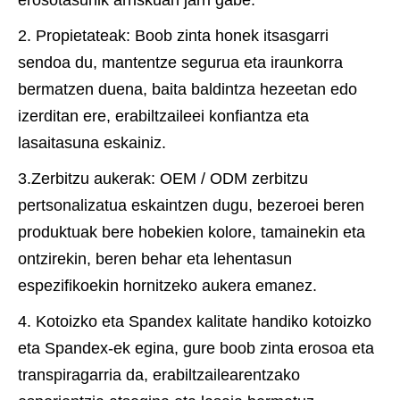
2. Propietateak: Boob zinta honek itsasgarri
sendoa du, mantentze segurua eta iraunkorra
bermatzen duena, baita baldintza hezeetan edo
izerditan ere, erabiltzaileei konfiantza eta
lasaitasuna eskainiz.
3.Zerbitzu aukerak: OEM / ODM zerbitzu
pertsonalizatua eskaintzen dugu, bezeroei beren
produktuak bere hobekien kolore, tamainekin eta
ontzirekin, beren behar eta lehentasun
espezifikoekin hornitzeko aukera emanez.
4. Kotoizko eta Spandex kalitate handiko kotoizko
eta Spandex-ek egina, gure boob zinta erosoa eta
transpiragarria da, erabiltzailearentzako