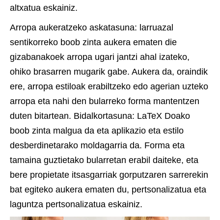
altxatua eskainiz.
Arropa aukeratzeko askatasuna: larruazal
sentikorreko boob zinta aukera ematen die
gizabanakoek arropa ugari jantzi ahal izateko,
ohiko brasarren mugarik gabe. Aukera da, oraindik
ere, arropa estiloak erabiltzeko edo agerian uzteko
arropa eta nahi den bularreko forma mantentzen
duten bitartean. Bidalkortasuna: LaTeX Doako
boob zinta malgua da eta aplikazio eta estilo
desberdinetarako moldagarria da. Forma eta
tamaina guztietako bularretan erabil daiteke, eta
bere propietate itsasgarriak gorputzaren sarrerekin
bat egiteko aukera ematen du, pertsonalizatua eta
laguntza pertsonalizatua eskainiz.