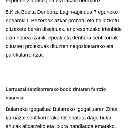
esperientzia atsegina eta lasaia bermatuz.
5.Kick Buelta Denbora: Lagin-agindua 7 eguneko
epearekin. Bezeroek azkar probatu eta baliozkotu
ditzakete beren diseinuak, enpresentzako irtenbide
ezin hobea izanik, epeak eta denbora sentikorrak
dituzten proiektuak dituzten negozioetarako eta
partikularrentzat.
Larruazal sentikorrerako boob zintaren funtzio
nagusia
Bularreko Igogailua: Bularreko Igogailuaren Zinta
larruazal sentikorrerako diseinatuta dago bular
ahulak altxatzeko eta itxura handiagoa emateko.